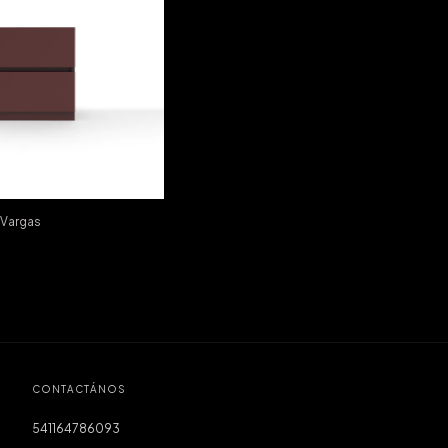
Vargas
CONTACTÁNOS
541164786093