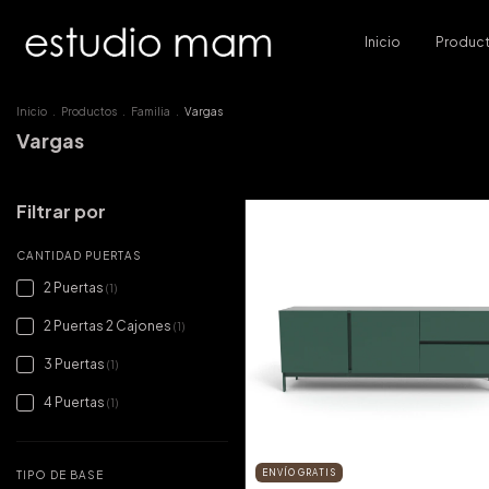
Inicio
Produc
Inicio
.
Productos
.
Familia
.
Vargas
Vargas
Filtrar por
CANTIDAD PUERTAS
2 Puertas
(1)
2 Puertas 2 Cajones
(1)
3 Puertas
(1)
4 Puertas
(1)
ENVÍO GRATIS
TIPO DE BASE