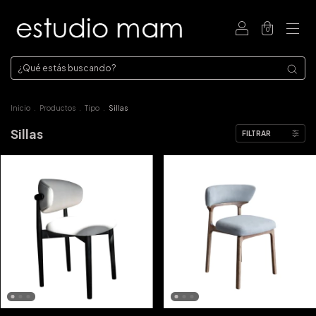
0
Inicio
.
Productos
.
Tipo
.
Sillas
Sillas
FILTRAR