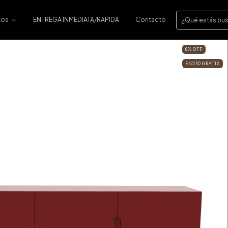
tos
ENTREGA INMEDIATA/RAPIDA
Contacto
8
%
OFF
ENVÍO GRATIS