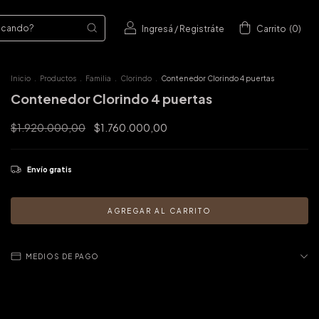
Ingresá
/
Registráte
Carrito
(
0
)
Inicio
.
Productos
.
Familia
.
Clorindo
.
Contenedor Clorindo 4 puertas
Contenedor Clorindo 4 puertas
$1.920.000,00
$1.760.000,00
Envío gratis
MEDIOS DE PAGO