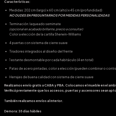
Características:
Medidas: 202 cm (largo) x 60 cm (alto) x 45 cm (profundidad)
NO DUDES EN PREGUNTARNOS POR MEDIDAS PERSONALIZADAS
Terminación: laqueado semimate
(opcional en acabado brillante, precio a consultar)
Color a elección de la
cartilla Sherwin-Williams
4 puertas con sistema de cierre suave
Tiradores integrados al diseño del frente
1 estante desmontable por cada habitáculo (4 en total)
Patas de acero pintadas, color a elección (pueden combinar o contra
Herrajes de buena calidad con sistema de cierre suave
Realizamos envío gratis a CABA y PBA. Colocamos el mueble en el ambi
Verificá previamente que los accesos, puertas y ascensores sean aptos
También realizamos envíos al interior.
Demora: 35 días hábiles