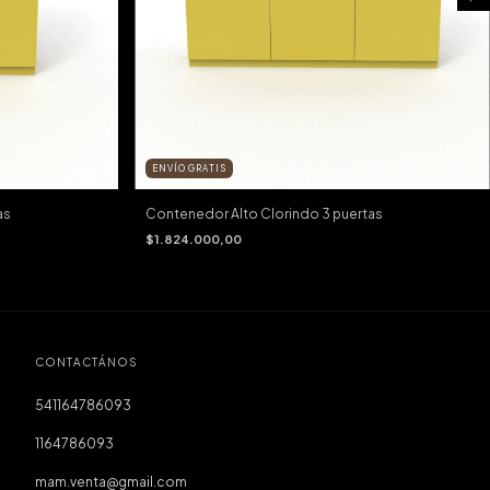
ENVÍO GRATIS
as
Contenedor Alto Clorindo 3 puertas
$1.824.000,00
CONTACTÁNOS
541164786093
1164786093
mam.venta@gmail.com