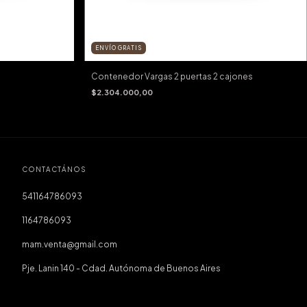
ENVÍO GRATIS
Contenedor Vargas 2 puertas 2 cajones
$2.304.000,00
CONTACTÁNOS
541164786093
1164786093
mam.venta@gmail.com
Pje. Lanin 140 - Cdad. Autónoma de Buenos Aires