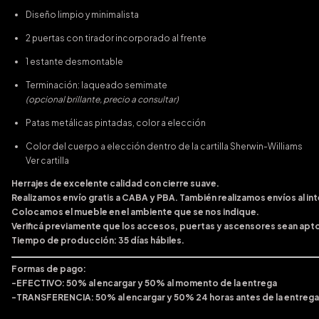
Diseño limpio y minimalista
2 puertas con tirador incorporado al frente
1 estante desmontable
Terminación: laqueado semimate
(opcional brillante, precio a consultar)
Patas metálicas pintadas, color a elección
Color del cuerpo a elección dentro de la cartilla Sherwin-Williams
Ver cartilla
Herrajes de excelente calidad con cierre suave.
Realizamos envío gratis a CABA y PBA. También realizamos envíos al int
Colocamos el mueble en el ambiente que se nos indique.
Verificá previamente que los accesos, puertas y ascensores sean apto
Tiempo de producción: 35 días hábiles.
Formas de pago:
-EFECTIVO: 50% al encargar y 50% al momento de la entrega
-TRANSFERENCIA: 50% al encargar y 50% 24 horas antes de la entrega