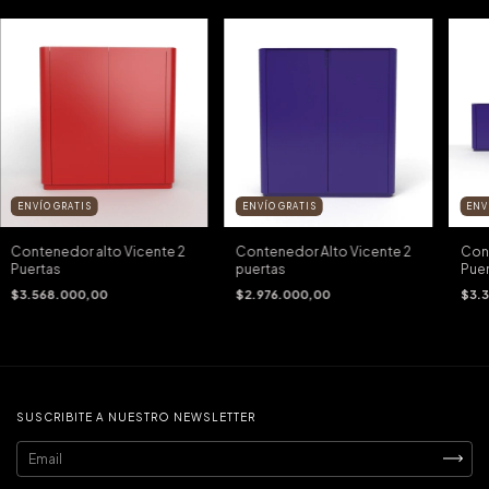
ENVÍO GRATIS
ENVÍO GRATIS
ENV
Contenedor alto Vicente 2
Contenedor Alto Vicente 2
Con
Puertas
puertas
Puer
$3.568.000,00
$2.976.000,00
$3.
SUSCRIBITE A NUESTRO NEWSLETTER